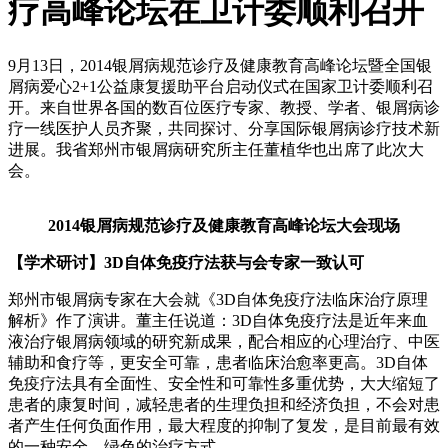
疗高峰论坛在卫计委顺利召开
9月13日，2014银屑病规范诊疗及健康教育高峰论坛暨全国银
屑病爱心2+1公益康复援助平台启动仪式在国家卫计委顺利召
开。来自世界各国的数百位医疗专家、教授、学者、银屑病诊
疗一线医护人员齐聚，共同探讨、分享国际银屑病诊疗技术新
进展。我省郑州市银屑病研究所主任董植华也出席了此次大
会。
2014银屑病规范诊疗及健康教育高峰论坛大会现场
【学术研讨】3D自体免疫疗法获与会专家一致认可
郑州市银屑病专家在大会就《3D自体免疫疗法临床治疗原理
解析》作了演讲。董主任说道：3D自体免疫疗法是近年来血
液治疗银屑病领域的研究新成果，配合相应的心理治疗、中医
辅助和食疗等，更安全可靠，患者临床治愈率更高。3D自体
免疫疗法具有全面性、安全性和可靠性多重优势，大大缩短了
患者的康复时间，减轻患者的生理负担和经济负担，不会对患
者产生任何负面作用，最大程度的抑制了复发，是目前最有效
的一种安全、绿色的治疗方式。