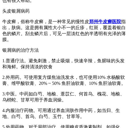
也有很大帮助。
头皮银屑病药
牛皮癣，俗称牛皮癣，是一种常见的慢性皮
郑州牛皮癣医院
指
出，肤病。这是拥有属性大小不一的丘疹，红斑，覆盖着银白
色的鳞片。刮去鳞片后，可见一层淡红色的半透明有光泽的薄
膜。
银屑病的治疗方法
1.普通疗法。避免刺激，禁止吸烟，快速辛辣，鱼腥味的头发
和海鲜。保持清淡的饮食
2.外用药。可使用复方煤焦油洗发水，也可使用10% 水杨酸软
膏、维甲酸软膏、20% ~ 50% 鱼肝油软膏、10% 鱼肝油软膏。
3.中医。中药如白芍、地榆、薏苡仁、何首乌、槐花、地榆、
乌梢蛇、甘草可用于养血润燥。
4.内服治疗药物。可用通过养血润肤作用中药，如当归、生
地、白芍、首乌、白芍、玉竹、甘草等。
5.外用药物。对于局部治疗，使用糖皮质激素制剂，如强化