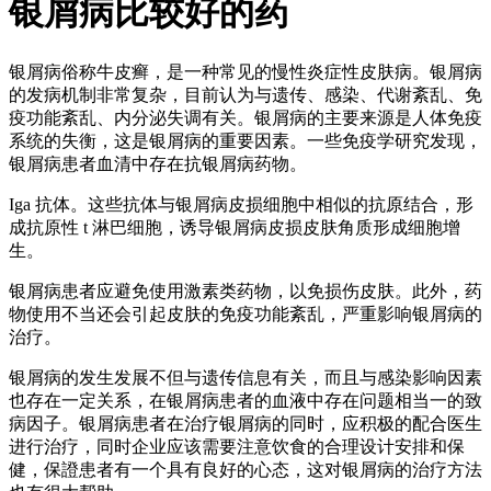
银屑病比较好的药
银屑病俗称牛皮癣，是一种常见的慢性炎症性皮肤病。银屑病
的发病机制非常复杂，目前认为与遗传、感染、代谢紊乱、免
疫功能紊乱、内分泌失调有关。银屑病的主要来源是人体免疫
系统的失衡，这是银屑病的重要因素。一些免疫学研究发现，
银屑病患者血清中存在抗银屑病药物。
Iga 抗体。这些抗体与银屑病皮损细胞中相似的抗原结合，形
成抗原性 t 淋巴细胞，诱导银屑病皮损皮肤角质形成细胞增
生。
银屑病患者应避免使用激素类药物，以免损伤皮肤。此外，药
物使用不当还会引起皮肤的免疫功能紊乱，严重影响银屑病的
治疗。
银屑病的发生发展不但与遗传信息有关，而且与感染影响因素
也存在一定关系，在银屑病患者的血液中存在问题相当一的致
病因子。银屑病患者在治疗银屑病的同时，应积极的配合医生
进行治疗，同时企业应该需要注意饮食的合理设计安排和保
健，保證患者有一个具有良好的心态，这对银屑病的治疗方法